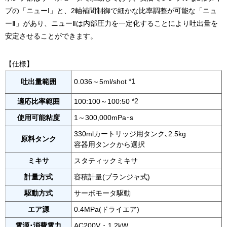
プの「ニューI」と、2軸補間制御で細かな比率調整が可能な「ニュ
ーⅡ」があり、ニューⅡは内部圧力を一定化することにより吐出量を
安定させることができます。
【仕様】
*1
吐出量範囲
0.036～5ml/shot
*2
適応比率範囲
100:100～100:50
使用可能粘度
1～300,000mPa･s
330mlカートリッジ用タンク､2.5kg
原料タンク
容器用タンクから選択
ミキサ
スタティックミキサ
計量方式
容積計量(プランジャ式)
駆動方式
サーボモータ駆動
エア源
0.4MPa(ドライエア)
電源･消費電力
AC200V ･ 1.2kW