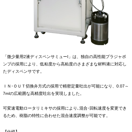
「微少量用2液ディスペンサミューI」は、独自の高性能プラジャポ
ンプの採用により、低粘度から高粘度のさまざまな材料液に対応し
たディスペンサです。
ＩＮ･ＯＵＴ切換弁方式の採用で精密定量吐出が可能になり、0.07～
7mlの広範囲な高精度吐出を実現しました。
可変速電動ロータリミキサの採用により､混合･回転速度を変更でき
るため、樹脂の特性に合わせた混合速度調整が可能です。
【仕様】