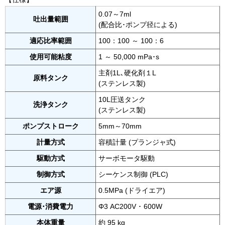
0.07～7ml
吐出量範囲
(配合比･ポンプ径による)
適応比率範囲
100：100 ～ 100：6
使用可能粘度
1 ～ 50,000 mPa･s
主剤1L､硬化剤１L
原料タンク
(ステンレス製)
10L圧送タンク
洗浄タンク
(ステンレス製)
ポンプストローク
5mm～70mm
計量方式
容積計量 (プランジャ式)
駆動方式
サーボモータ駆動
制御方式
シーケンス制御 (PLC)
エア源
0.5MPa (ドライエア)
電源･消費電力
Φ3 AC200V ･ 600W
本体重量
約 95 kg