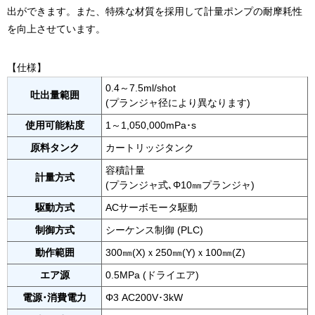
出ができます。また、特殊な材質を採用して計量ポンプの耐摩耗性
を向上させています。
【仕様】
0.4～7.5ml/shot
吐出量範囲
(プランジャ径により異なります)
使用可能粘度
1～1,050,000mPa･s
原料タンク
カートリッジタンク
容積計量
計量方式
(プランジャ式､Φ10㎜プランジャ)
駆動方式
ACサーボモータ駆動
制御方式
シーケンス制御 (PLC)
動作範囲
300㎜(X)ｘ250㎜(Y)ｘ100㎜(Z)
エア源
0.5MPa (ドライエア)
電源･消費電力
Φ3 AC200V･3kW