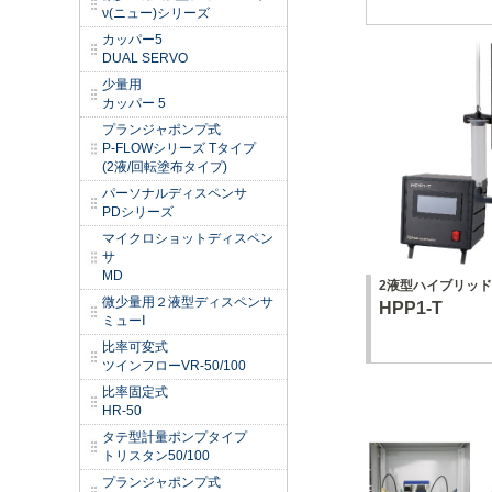
ν(ニュー)シリーズ
カッパー5
DUAL SERVO
少量用
カッパー 5
プランジャポンプ式
P-FLOWシリーズ Tタイプ
(2液/回転塗布タイプ)
パーソナルディスペンサ
PDシリーズ
マイクロショットディスペン
サ
MD
2液型ハイブリッ
微少量用２液型ディスペンサ
HPP1-T
ミューⅠ
比率可変式
ツインフローVR-50/100
比率固定式
HR-50
タテ型計量ポンプタイプ
トリスタン50/100
プランジャポンプ式