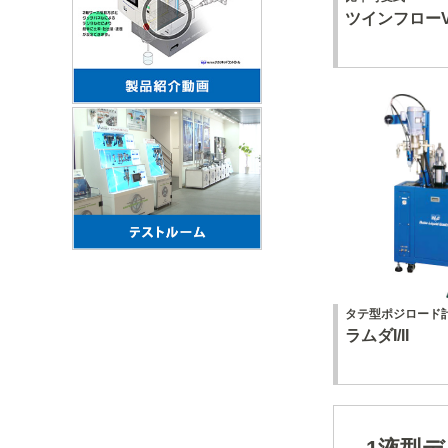
ツインフローVR
タテ型ポジロード
ラムダI/II