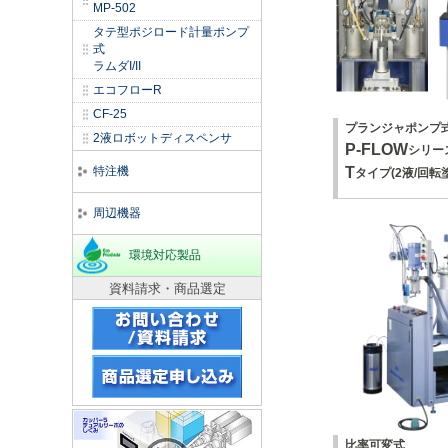
MP-502
タテ型ポジロード計量ポンプ
式
ラムダI/II
エコフローR
CF-25
プランジャポンプ
2液ロボットディスペンサ
P-FLOW
シリー
T
特注機
タイプ(2液/回転
周辺機器
環境対応製品
資料請求・商品選定
比率可変式