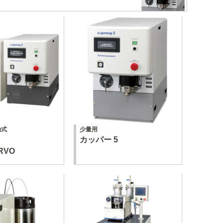
動式
少量用
カッパー 5
RVO