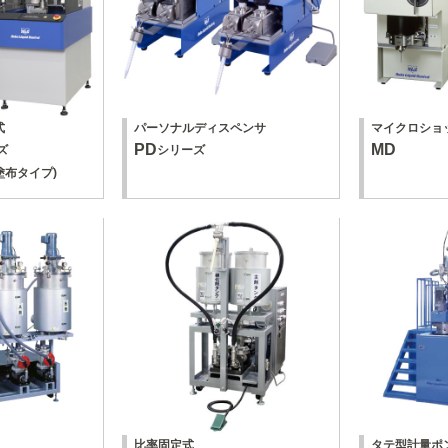
式
パーソナルディスペンサ
マイクロショ
PD
MD
ズ
シリーズ
塗布タイプ)
比率固定式
タテ型計量ポ