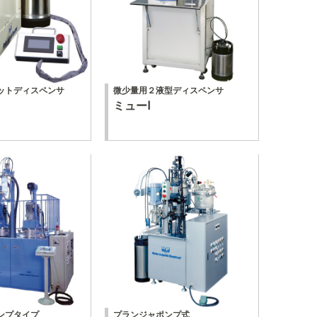
ットディスペンサ
微少量用２液型ディスペンサ
ミューⅠ
ンプタイプ
プランジャポンプ式