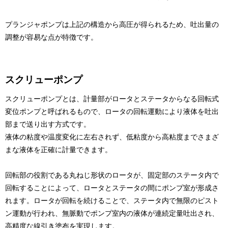
プランジャポンプは上記の構造から高圧が得られるため、吐出量の
調整が容易な点が特徴です。
スクリューポンプ
スクリューポンプとは、計量部がロータとステータからなる回転式
変位ポンプと呼ばれるもので、ロータの回転運動により液体を吐出
部まで送り出す方式です。
液体の粘度や温度変化に左右されず、低粘度から高粘度までさまざ
まな液体を正確に計量できます。
回転部の役割である丸ねじ形状のロータが、固定部のステータ内で
回転することによって、ロータとステータの間にポンプ室が形成さ
れます。ロータが回転を続けることで、ステータ内で無限のピスト
ン運動が行われ、無脈動でポンプ室内の液体が連続定量吐出され、
高精度な線引き塗布を実現します。