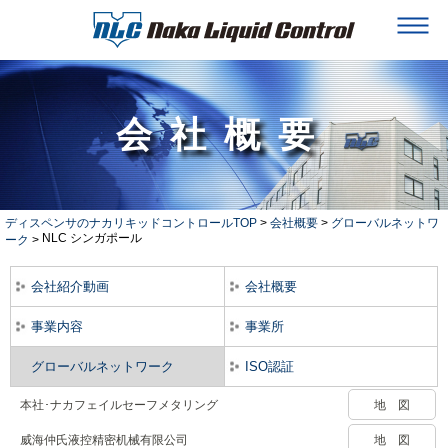
会社概要
ディスペンサのナカリキッドコントロールTOP
>
会社概要
>
グローバルネットワ
NLC シンガポール
ーク
>
会社紹介動画
会社概要
事業内容
事業所
グローバルネットワーク
ISO認証
本社･ナカフェイルセーフメタリング
地 図
威海仲氏液控精密机械有限公司
地 図