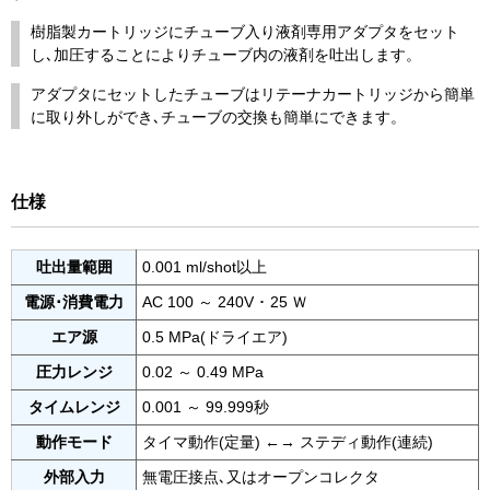
樹脂製カートリッジにチューブ入り液剤専用アダプタをセット
し､加圧することによりチューブ内の液剤を吐出します。
アダプタにセットしたチューブはリテーナカートリッジから簡単
に取り外しができ､チューブの交換も簡単にできます。
仕様
吐出量範囲
0.001 ml/shot以上
電源･消費電力
AC 100 ～ 240V ･ 25 Ｗ
エア源
0.5 MPa(ドライエア)
圧力レンジ
0.02 ～ 0.49 MPa
タイムレンジ
0.001 ～ 99.999秒
動作モード
タイマ動作(定量) ←→ ステディ動作(連続)
外部入力
無電圧接点､又はオープンコレクタ