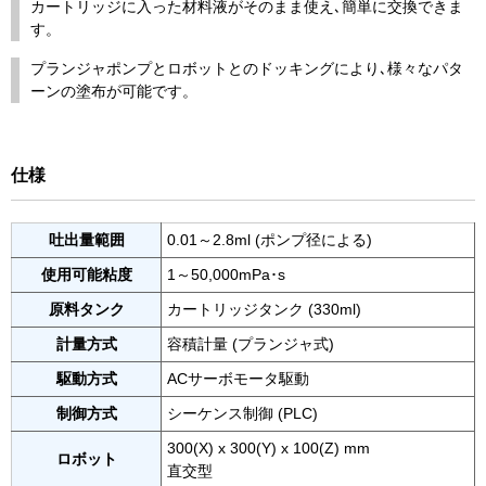
カートリッジに入った材料液がそのまま使え､簡単に交換できま
す。
プランジャポンプとロボットとのドッキングにより､様々なパタ
ーンの塗布が可能です。
仕様
吐出量範囲
0.01～2.8ml (ポンプ径による)
使用可能粘度
1～50,000mPa･s
原料タンク
カートリッジタンク (330ml)
計量方式
容積計量 (プランジャ式)
駆動方式
ACサーボモータ駆動
制御方式
シーケンス制御 (PLC)
300(X) x 300(Y) x 100(Z) mm
ロボット
直交型