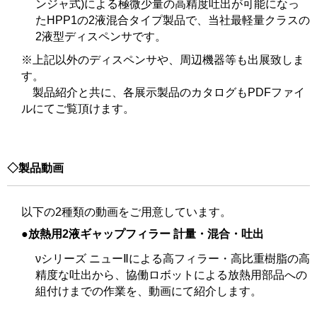
ンジャ式)による極微少量の高精度吐出が可能になっ
たHPP1の2液混合タイプ製品で、当社最軽量クラスの
2液型ディスペンサです。
※上記以外のディスペンサや、周辺機器等も出展致しま
す。
製品紹介と共に、各展示製品のカタログもPDFファイ
ルにてご覧頂けます。
◇製品動画
以下の2種類の動画をご用意しています。
●放熱用2液ギャップフィラー 計量・混合・吐出
νシリーズ ニューⅡによる高フィラー・高比重樹脂の高
精度な吐出から、協働ロボットによる放熱用部品への
組付けまでの作業を、動画にて紹介します。