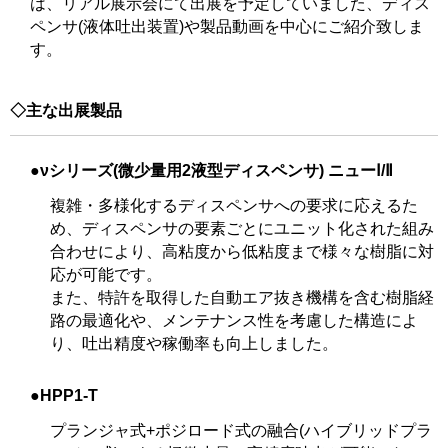
は、リアル展示会にて出展を予定していました、ディス
ペンサ(液体吐出装置)や製品動画を中心にご紹介致しま
す。
◇主な出展製品
●νシリーズ(微少量用2液型ディスペンサ) ニューⅠ/Ⅱ
複雑・多様化するディスペンサへの要求に応えるた
め、ディスペンサの要素ごとにユニット化された組み
合わせにより、高粘度から低粘度まで様々な樹脂に対
応が可能です。
また、特許を取得した自動エア抜き機構を含む樹脂経
路の最適化や、メンテナンス性を考慮した構造によ
り、吐出精度や稼働率も向上しました。
●HPP1-T
プランジャ式+ポジロード式の融合(ハイブリッドプラ